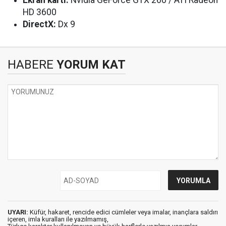
Ekran kartı:
Nvidia GeForce GTX 260 / ATI Radeon
HD 3600
DirectX:
Dx 9
HABERE
YORUM KAT
UYARI:
Küfür, hakaret, rencide edici cümleler veya imalar, inançlara saldırı
içeren, imla kuralları ile yazılmamış,