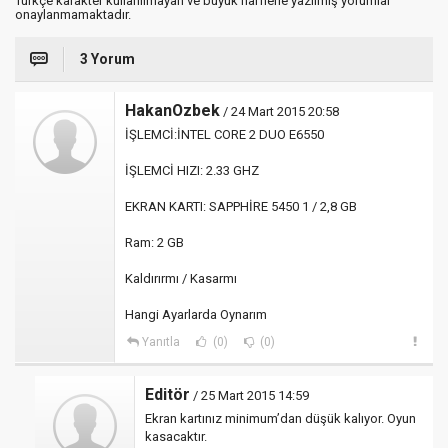
Türkçe karakter kullanılmayan ve büyük harflerle yazılmış yorumlar
onaylanmamaktadır.
3 Yorum
HakanOzbek
/ 24 Mart 2015 20:58
İŞLEMCİ:İNTEL CORE 2 DUO E6550
İŞLEMCİ HIZI: 2.33 GHZ
EKRAN KARTI: SAPPHİRE 5450 1 / 2,8 GB
Ram: 2 GB
Kaldırırmı / Kasarmı
Hangi Ayarlarda Oynarım
Yanıtla
(0)
(0)
Editör
/ 25 Mart 2015 14:59
Ekran kartınız minimum’dan düşük kalıyor. Oyun
kasacaktır.