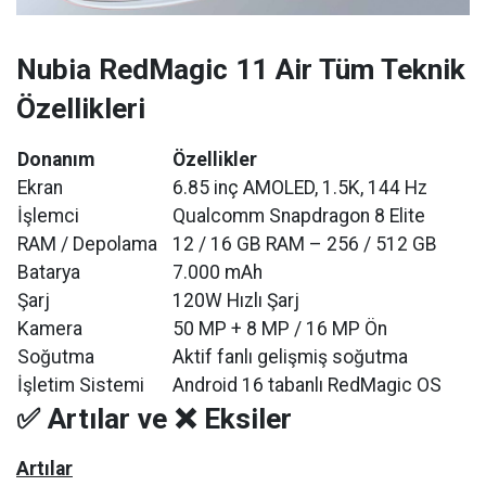
Nubia RedMagic 11 Air Tüm Teknik
Özellikleri
Donanım
Özellikler
Ekran
6.85 inç AMOLED, 1.5K, 144 Hz
İşlemci
Qualcomm Snapdragon 8 Elite
RAM / Depolama
12 / 16 GB RAM – 256 / 512 GB
Batarya
7.000 mAh
Şarj
120W Hızlı Şarj
Kamera
50 MP + 8 MP / 16 MP Ön
Soğutma
Aktif fanlı gelişmiş soğutma
İşletim Sistemi
Android 16 tabanlı RedMagic OS
✅ Artılar ve ❌ Eksiler
Artılar